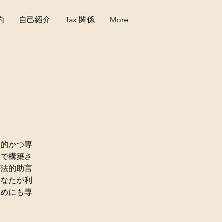
約
自己紹介
Tax 関係
More
般的かつ専
間で構築さ
が法的助言
あなたが利
ためにも専