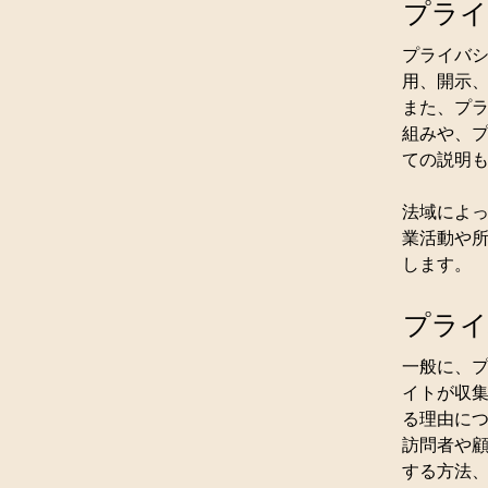
プライ
プライバ
用、開示
また、プ
組みや、
ての説明
法域によ
業活動や
します。
プライ
一般に、
イトが収
る理由に
訪問者や
する方法