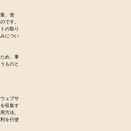
収集、使
ものです。
イトの取り
組みについ
るため、事
負うものと
：ウェブサ
報を収集す
運用方法、
権利を行使