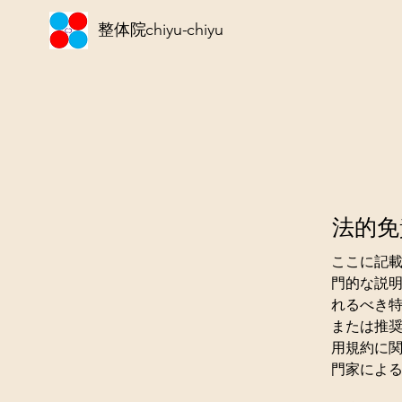
整体院chiyu-chiyu
法的免
ここに記
門的な説
れるべき
または推
用規約に
門家によ